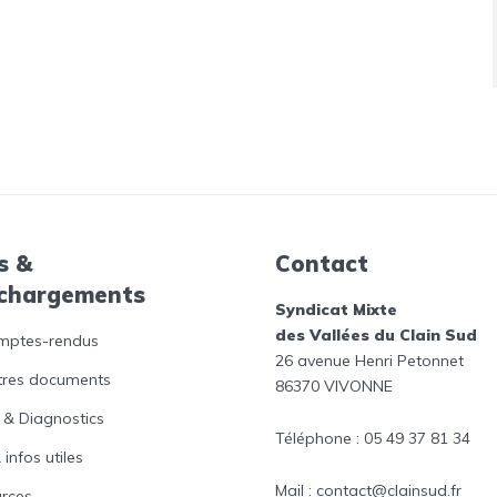
s &
Contact
échargements
Syndicat Mixte
des Vallées du Clain Sud
mptes-rendus
26 avenue Henri Petonnet
tres documents
86370 VIVONNE
 & Diagnostics
Téléphone : 05 49 37 81 34
 infos utiles
Mail : contact@clainsud.fr
rces