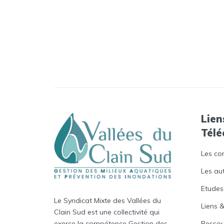
Lien
Tél
Les co
Les au
Etudes
Le Syndicat Mixte des Vallées du
Liens &
Clain Sud est une collectivité qui
Ressou
exerce la compétence Gestion des