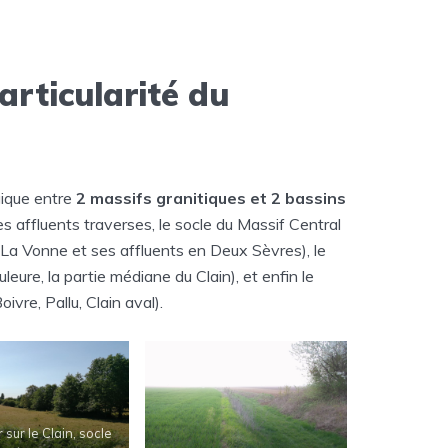
articularité du
gique entre
2 massifs granitiques et 2 bassins
ses affluents traverses, le socle du Massif Central
n (La Vonne et ses affluents en Deux Sèvres), le
leure, la partie médiane du Clain), et enfin le
vre, Pallu, Clain aval).
r sur le Clain, socle