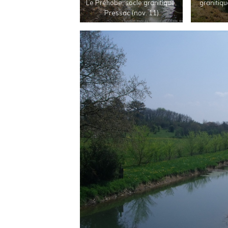
Le Préhobe, socle granitique,
granitiqu
Pressac (nov. 11)