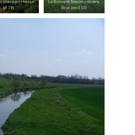
e (élevage) Hiesse
La Bonvent, bassin calcaire,
(jll 19)
Brux (avril 10)