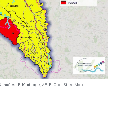
 Données : BdCarthage,
AELB
, OpenStreetMap