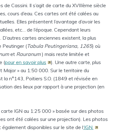
 de Cassini. Il s’agit de carte du XVIIIème siècle
es, cours d’eau. Ces cartes ont été calées au
uelles. Elles présentent l’avantage d’avoir les
vallées, etc… de l’époque. Cependant leurs
. D’autres cartes anciennes existent, la plus
e Peutinger (
Tabula Peutingeriana, 1265
) où
num
et
Rauranum
) mais reste limitée et
e (
pour en savoir plus
). Une autre carte, plus
at Major » au 1:50 000. Sur le territoire du
est la n°143, Poitiers S.O. (1849 et révisée en
sation des lieux par rapport à une projection (en
 « carte IGN au 1:25 000 » basée sur des photos
es ont été calées sur une projection). Les photos
 également disponibles sur le site de l
‘IGN.