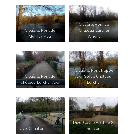
Clouère, Pont de
Clouère, Pont de
Château-Larcher
Marnay Aval
Amont
Clouère, Pont Trappe
Clouère, Pont de
Aval Stade Château-
Château-Larcher Aval
Larcher
Dive, Couhé Pont de St
Dive, Châtillon
Sauvant