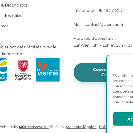
 & Diagnostics
Téléphone : 05 49 37 81 34
 infos utiles
Mail : contact@clainsud.fr
rces
Horaires
d’ouverture :
Lun-
Ven
: 8h > 12h et
13h > 17
b et activités réalisés avec le
 financier de :
Coordonnées &
Contact
Pour offrir
les cookies
consentir à
comportemen
consentir o
caractéristi
Ac
Website by
Mila Weissweiler
· 2026 ·
Mentions légales
·
Politique de cooki