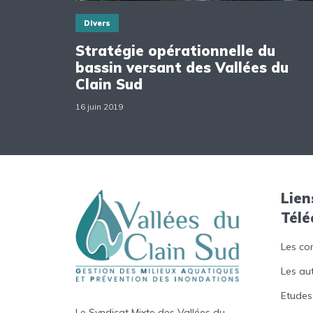
Divers
Stratégie opérationnelle du
bassin versant des Vallées du
Clain Sud
16 juin 2019
Lien
Tél
Les co
Les au
Etudes
Le Syndicat Mixte des Vallées du