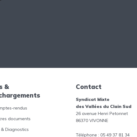
s &
Contact
échargements
Syndicat Mixte
des Vallées du Clain Sud
mptes-rendus
26 avenue Henri Petonnet
tres documents
86370 VIVONNE
 & Diagnostics
Téléphone : 05 49 37 81 34